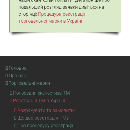
нами скан-копій і оплати. Детальніше про
подальший розгляд заявки дивіться на
сторінці:
Процедура реєстрації
торговельної марки в Україні
Головна
Про нас
Торговельні марки
Попередня експертиза ТМ
Реєстрація ТМ в Україні
Розрахувати та замовити!
Що дає реєстрація ТМ?
Про процедуру реєстрації