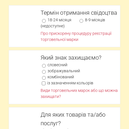
Термін отримання свідоцтва
18-24 місяця
8-9 місяців
(недоступне)
Про прискорену процедуру реєстрації
торговельної марки
Який знак захищаємо?
словесний
зображувальний
комбінований
із зазначенням кольорів
Види торговельних марок або що можна
захищати?
Для яких товарів та/або
послуг?