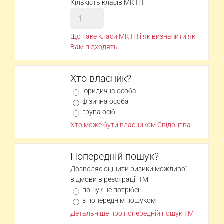
Кількість класів МКТП:
Що таке класи МКТП і як визначити які
Вам підходять.
Хто власник?
юридична особа
фізична особа
група осіб
Хто може бути власником Свідоцтва
Попередній пошук?
Дозволяє оцінити ризики можливої
відмови в реєстрації ТМ:
пошук не потрібен
з попереднім пошуком
Детальніше про попередній пошук ТМ