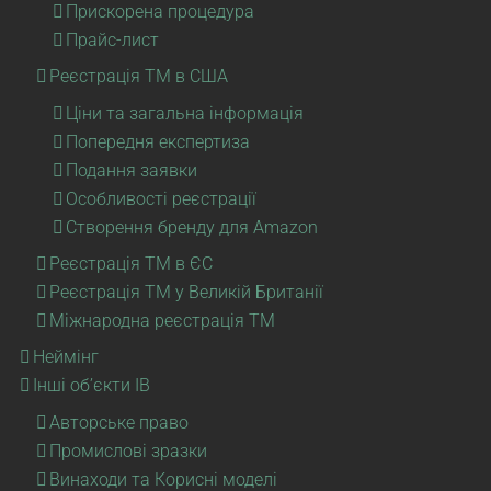
Прискорена процедура
Прайс-лист
Реєстрація ТМ в США
Ціни та загальна інформація
Попередня експертиза
Подання заявки
Особливості реєстрації
Створення бренду для Amazon
Реєстрація ТМ в ЄС
Реєстрація ТМ у Великій Британії
Міжнародна реєстрація ТМ
Неймінг
Інші об’єкти ІВ
Авторське право
Промислові зразки
Винаходи та Корисні моделі