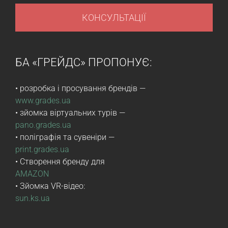
КОНСУЛЬТАЦІЇ
БА «ГРЕЙДС» ПРОПОНУЄ:
• розробка і просування брендів —
www.grades.ua
• зйомка віртуальних турів —
pano.grades.ua
• поліграфія та сувеніри —
print.grades.ua
• Створення бренду для
AMAZON
• Зйомка VR-відео:
sun.ks.ua