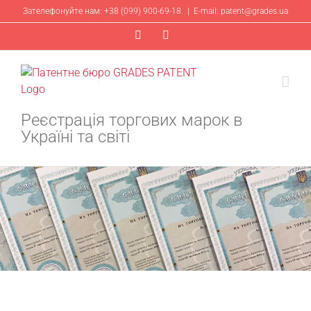
Skip
Зателефонуйте нам: +38 (099) 900-69-18.
|
E-mail: patent@grades.ua
to
Facebook
Instagram
content
Реєстрація торгових марок в
Україні та світі