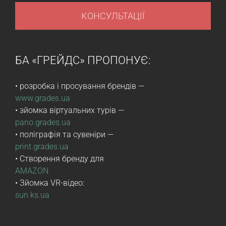
КОНСУЛЬТАЦІЇ
БА «ГРЕЙДС» ПРОПОНУЄ:
• розробка і просування брендів —
www.grades.ua
• зйомка віртуальних турів —
pano.grades.ua
• поліграфія та сувеніри —
print.grades.ua
• Створення бренду для
AMAZON
• Зйомка VR-відео:
sun.ks.ua