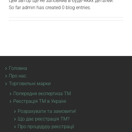
Цей автор ще не заповнив в будь-яких деталей.
So far admin has created 0 blog entries.
Головна
Про нас
Торговельні марки
Попередня експертиза ТМ
Реєстрація ТМ в Україні
Розрахувати та замовити!
Що дає реєстрація ТМ?
Про процедуру реєстрації