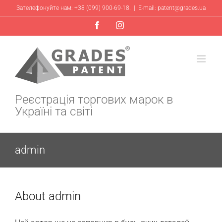
Skip
Зателефонуйте нам: +38 (099) 900-69-18.
|
E-mail: patent@grades.ua
to
Facebook
Instagram
content
Реєстрація торгових марок в
Україні та світі
admin
About
admin