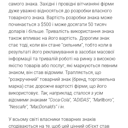
самого знака. Західні і провідні вітчизняні фірми
дуже уважно відносяться до розробки власного
товарного знака. Вартість розробки знака може
починається з $500 і може досягати 50 тисяч
доларів і більше. Тривалість використання знака
також впливає на його вартість. Дорогим знак
стає тоді, коли він стане “сильним”, тобто коли в
результаті його рекламування в засобах масової
інформації та тривалій роботі на ринку з високою
якістю товарів або послуг, які маркуються певним
знаком, він став відомим. Трапляється, що
“розкручений” товарний знак (бренд, торговельна
марка) стає дорожче вартості фірми, що його
використовує.
Так, наприклад, сталося з усім
відомими знаками “Coca-Cola”, “ADIDAS”, “Marllborо”,
“Nescafe”, “MacDonald’s” і ін.
У всьому світі власники товарних знаків
сподіваються на те, щоб цей цінний об’єкт став