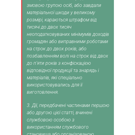
змовою групою осіб, або завдали
матеріальної шкоди у великому
розмірі, караються штрафом від
тисячі до двох тисяч
неоподатковуваних мінімумів доходів
громадян або виправними роботами
на строк до двох років, або
позбавленням волі на строк від двох
до п’яти років з конфіскацією
відповідної продукції та знарядь і
матеріалів, які спеціально
використовувались для її
виготовлення.
3. Дії, передбачені частинами першою
або другою цієї статті, вчинені
службовою особою з
використанням службового
становища або організованою