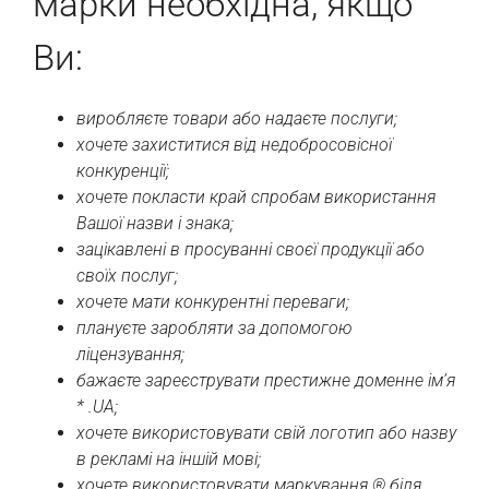
марки необхідна, якщо
Ви:
виробляєте товари або надаєте послуги;
хочете захиститися від недобросовісної
конкуренції;
хочете покласти край спробам використання
Вашої назви і знака;
зацікавлені в просуванні своєї продукції або
своїх послуг;
хочете мати конкурентні переваги;
плануєте заробляти за допомогою
ліцензування;
бажаєте зареєструвати престижне доменне ім’я
* .UA;
хочете використовувати свій логотип або назву
в рекламі на іншій мові;
хочете використовувати маркування ® біля