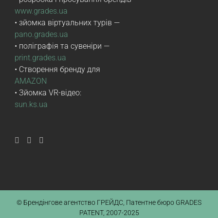
www.grades.ua
• зйомка віртуальних турів —
pano.grades.ua
• поліграфія та сувеніри —
print.grades.ua
• Створення бренду для
AMAZON
• Зйомка VR-відео:
sun.ks.ua
© Брендінгове агентство ГРЕЙДС, Патентне бюро GRADES
PATENT, 2007-2025