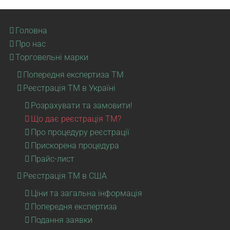
Головна
Про нас
Торговельні марки
Попередня експертиза ТМ
Реєстрація ТМ в Україні
Розрахувати та замовити!
Що дає реєстрація ТМ?
Про процедуру реєстрації
Прискорена процедура
Прайс-лист
Реєстрація ТМ в США
Ціни та загальна інформація
Попередня експертиза
Подання заявки